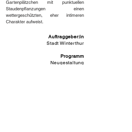
Gartenplätzchen mit punktuellen
Staudenpflanzungen einen
wettergeschützten, eher intimeren
Charakter aufweist.
Auftraggeber:in
Stadt Winterthur
Programm
Neugestaltung
Therapiegarten
Wettbewerb
Planerwahlverfahr
en
Projektierung
2019 – 2022
Rolle