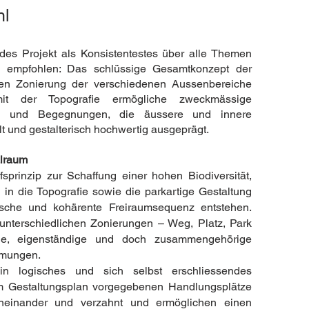
hl
des Projekt als Konsistentestes über alle Themen
ng empfohlen: Das schlüssige Gesamtkonzept der
ten Zonierung der verschiedenen Aussenbereiche
t der Topografie ermögliche zweckmässige
ten und Begegnungen, die äussere und innere
t und gestalterisch hochwertig ausgeprägt.
alraum
sprinzip zur Schaffung einer hohen Biodiversität,
in die Topografie sowie die parkartige Gestaltung
che und kohärente Freiraumsequenz entstehen.
 unterschiedlichen Zonierungen – Weg, Platz, Park
ige, eigenständige und doch zusammengehörige
mmungen.
in logisches und sich selbst erschliessendes
im Gestaltungsplan vorgegebenen Handlungsplätze
 ineinander und verzahnt und ermöglichen einen