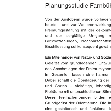
Planungsstudie Farnbü
Von der Ausloberin wurde vorliegen
beurteilt und zur Weiterentwicklu
Freiraumgestaltung mit der gekonn
und der sorgfältige Umgang mi
Blickbeziehungen, Nachbarschaf
Erschliessung sei konsequent gewähl
Ein Miteinander von Natur- und Sozi
Geleitet vom grundlegenden Entwurf
das Anschmiegen der Freiraumtypen 
im Gesamten lassen eine harmonis
Dabei schafft die Überlagerung der
und Garten – vielfältige, lebend
Freiräume mit unterschiedlichen Sti
Diese Freiflächenbänder bilden e
Grundgerüst der Orientierung. Die 
sind gestalterisch und funktional