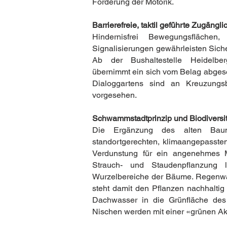
Förderung der Motorik.
Barrierefreie, taktil geführte Zugängli
Hindernisfrei Bewegungsfläche
Signalisierungen gewährleisten Sic
Ab der Bushaltestelle Heidelbe
übernimmt ein sich vom Belag abgeset
Dialoggartens sind an Kreuzungsb
vorgesehen.
Schwammstadtprinzip und Biodiversit
Die Ergänzung des alten Bau
standortgerechten, klimaangepasste
Verdunstung für ein angenehmes M
Strauch- und Staudenpflanzung 
Wurzelbereiche der Bäume. Regenwas
steht damit den Pflanzen nachhaltig
Dachwasser in die Grünfläche des
Nischen werden mit einer «grünen Ak