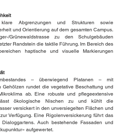
chkeit
n, klare Abgrenzungen und Strukturen sowie
herheit und Orientierung auf dem gesamten Campus.
rger-/Grünewaldstrasse zu den Schulgebäuden
zter Randstein die taktile Führung. Im Bereich des
ereichen haptische und visuelle Markierungen
ät
mbestandes – überwiegend Platanen – mit
n Gehölzen rundet die vegetative Beschattung und
ikroklima ab. Eine robuste und pflegeextensive
lässt ökologische Nischen zu und kühlt die
ser versickert in den unversiegelten Flächen und
 zur Verfügung. Eine Rigolenversickerung führt das
 Dialoggartens. Auch bestehende Fassaden und
kupunktur» aufgewertet.