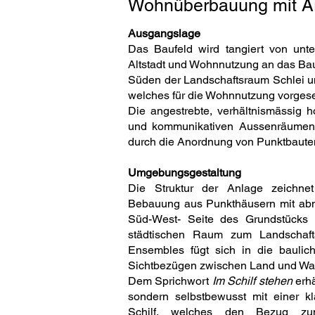
Wohnüberbauung mit Ä
Ausgangslage
Das Baufeld wird tangiert von unte
Altstadt und Wohnnutzung an das Bau
Süden der Landschaftsraum Schlei u
welches für die Wohnnutzung vorgese
Die angestrebte, verhältnismässig 
und kommunikativen Aussenräumen 
durch die Anordnung von Punktbauten
Umgebungsgestaltung
Die Struktur der Anlage zeichnet
Bebauung aus Punkthäusern mit abn
Süd-West- Seite des Grundstück
städtischen Raum zum Landschafts
Ensembles fügt sich in die bauli
Sichtbezügen zwischen Land und Wa
Dem Sprichwort
Im Schilf stehen
erhä
sondern selbstbewusst mit einer 
Schilf, welches den Bezug zum